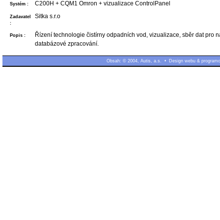
C200H + CQM1 Omron + vizualizace ControlPanel
Systém :
Sitka s.r.o
Zadavatel
:
Řízení technologie čistírny odpadních vod, vizualizace, sběr dat pro 
Popis :
databázové zpracování.
Obsah: © 2004, Autis, a.s. • Design webu & programov