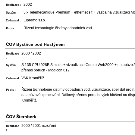
2002
Realizace :
5 x Telemecanique Premium + ethernet síť + vazba na vizualizaci Mo
Systém :
Elpremo s.r.o.
Zadavatel :
Řízení technologie čistírny odpadních vod.
Popis :
ČOV Bystřice pod Hostýnem
2000 / 2002
Realizace
:
S 135 CPU 928B Simatic + vizualizace ControlWeb2000 + databáze 
Systém :
přenos poruch - Modicon 612
VAK Kroměříž
Zadavatel
:
Řízení technologie čistírny odpadních vod, vizualizace, sběr dat pro 
Popis :
databázové zpracování. Dálkový přenos poruchových hlášení na dis
Kroměříž.
ČOV Šternberk
2000 / 2001 rozšíření
Realizace
: