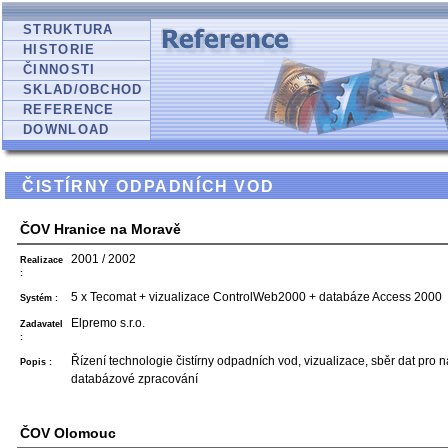
STRUKTURA
HISTORIE
ČINNOSTI
SKLAD/OBCHOD
REFERENCE
DOWNLOAD
ČISTÍRNY ODPADNÍCH VOD
ČOV Hranice na Moravě
2001 / 2002
Realizace
:
5 x Tecomat + vizualizace ControlWeb2000 + databáze Access 2000
Systém :
Elpremo s.r.o.
Zadavatel
:
Řízení technologie čistírny odpadních vod, vizualizace, sběr dat pro 
Popis :
databázové zpracování
ČOV Olomouc