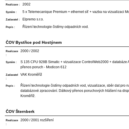
2002
Realizace :
5 x Telemecanique Premium + ethernet síť + vazba na vizualizaci Mo
Systém :
Elpremo s.r.o.
Zadavatel :
Řízení technologie čistírny odpadních vod.
Popis :
ČOV Bystřice pod Hostýnem
2000 / 2002
Realizace
:
S 135 CPU 928B Simatic + vizualizace ControlWeb2000 + databáze 
Systém :
přenos poruch - Modicon 612
VAK Kroměříž
Zadavatel
:
Řízení technologie čistírny odpadních vod, vizualizace, sběr dat pro 
Popis :
databázové zpracování. Dálkový přenos poruchových hlášení na dis
Kroměříž.
ČOV Šternberk
2000 / 2001 rozšíření
Realizace
: