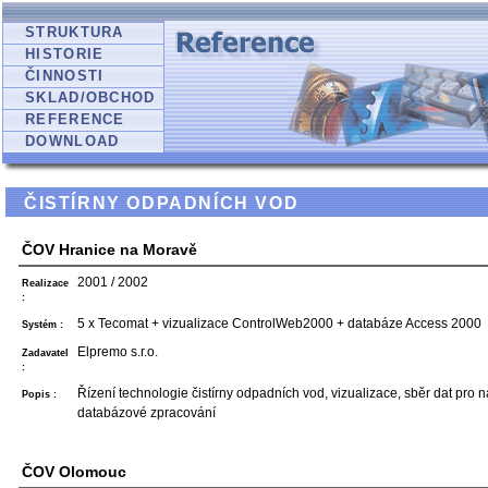
STRUKTURA
HISTORIE
ČINNOSTI
SKLAD/OBCHOD
REFERENCE
DOWNLOAD
ČISTÍRNY ODPADNÍCH VOD
ČOV Hranice na Moravě
2001 / 2002
Realizace
:
5 x Tecomat + vizualizace ControlWeb2000 + databáze Access 2000
Systém :
Elpremo s.r.o.
Zadavatel
:
Řízení technologie čistírny odpadních vod, vizualizace, sběr dat pro 
Popis :
databázové zpracování
ČOV Olomouc