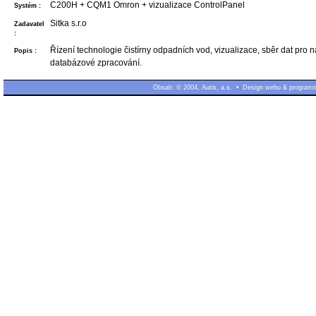
C200H + CQM1 Omron + vizualizace ControlPanel
Systém :
Sitka s.r.o
Zadavatel
:
Řízení technologie čistírny odpadních vod, vizualizace, sběr dat pro 
Popis :
databázové zpracování.
Obsah: © 2004, Autis, a.s. • Design webu & programov